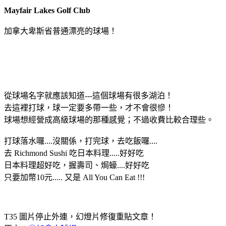
Mayfair Lakes Golf Club
加拿大卑斯省普通漂亮的球場！
從球場名字就應該知道---這個球場有很多湖泊！
去這裡打球，球一定要多帶一些，才不會很慘！
球場想經營成高級球場的那種感覺；不過收費比較合理些。
打球落水囉....沒關係，打完球，去吃飯囉....
去 Richmond Sushi 吃日本料理.....好好吃
日本料理超好吃，握壽司、焗蠔....好好吃
只要加幣10元..... 又是 All You Can Eat !!!
T35 圖片停止外連，幻燈片修復重貼文章！