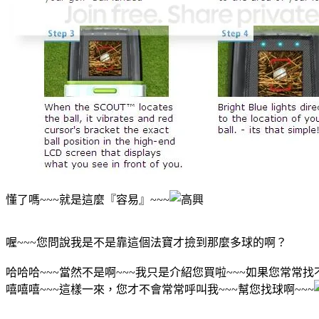
懂了嗎~~~就是這麼『容易』~~~
喔~~~您問說我是不是靠這個法寶才撿到那麼多球的啊？
哈哈哈~~~當然不是啊~~~我只是介紹您買啦~~~如果您常常找不
嘻嘻嘻~~~這樣一來，您才不會常常呼叫我~~~幫您找球啊~~~