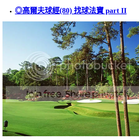
◎高爾夫球經(80) 找球法寶 part II