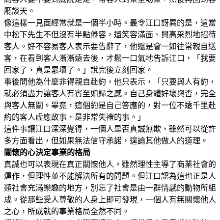
廳談天。
像這樣一見面經常就是一個半小時。最令江口訝異的是，這當
中松下先生不但沒有半點倦容，還笑容滿面、興高采烈地招待
客人。好不容易客人表示要告辭了，他還是會一如往常親自送
客，在看到客人漸漸遠去後，才鬆一口氣地告訴江口，「我要
回家了，真是累壞了。」說完後立刻回家。
事後問他為什麼非得親自赴約，他只表示，「只要與人有約，
就必須盡力讓客人有賓至如歸之感。自己身體好壞與否，完全
與客人無關。畢竟，這個約是自己答應的，對一位不遠千里赴
約的客人虛應故事，是非常失禮的事。」
這件事讓江口深深覺得，一個人是否真誠無欺，雖然可以從許
多方面看出，但如果無法信守承諾，遑論其他做人的道理。
關懷的心決定事業的格局
真誠也可以表現在真正關懷他人。雖然理性主導了商業社會的
運作，但理性並不能解決所有的問題。但江口認為這也正是人
類社會充滿樂趣的地方，別忘了社會是由一群情感的動物所組
成。從那些受人尊敬的人身上即可發現，一個人有無關懷他人
之心，所成就的事業格局全然不同。