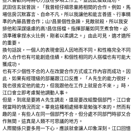
些人喜歡同時將心力放在多項工作上，並因此獲致成功。
武田信玄就曾說，「我曾經仔細思量將相間的合作。例如，馬
場信房沉默寡言、自命不凡，所以我讓他和能言善道、行事精
準的內藤昌豐合作；山?昌景個性急躁，見敵就殺，所以我安
排他和深謀遠慮的高?昌信搭檔。指揮部屬如同烹煮食物，必
須準確拿捏水火比例，剛者以柔調之。」由此可見，適才適所
的重要。
換句話說，一個人的表現會因人因地而不同。和性格完全不同
的人合作也有可能創造佳績，和個性相同的人搭檔也有可能大
獲成功。
也有不少個性不合的人在改變合作方式或工作內容而成功。因
此，如果有經理級的部屬跟江口反應，「Ａ先生的能力很好，
我也很肯定他的能力，但我跟他在工作上就是合不來，」時，
江口會立即考慮幫他調動人事。
但是，到底是要將Ａ先生調走，還是要改組整個部門，江口會
視當時的情況而定。畢竟這種相處頻率是勉強不來的。然而有
趣的是，有些人在同一個部門不合，但分處不同部門時卻又合
作無間，這真是人類不可思議的地方。
人際關係只要多用一下心，應該就會讓人印象深刻。江口回憶