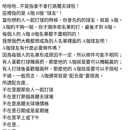
哈哈哈...不是指會不會打高爾夫球啦！
這裡指的是 A咖 B咖 "球友"！
當你想約人一起打球的時候，你會先約的球友，就是 A咖。
A咖約不夠一組，你才順序依名單約打，最後才到 B咖。
每個人的 A咖 B咖名單都不盡相同的！
我想我們大概都想成為別人名單裡面的 A咖球友吧！
A咖球友有什麼必要條件嗎？
因為每個人的名單形成原因不一定，所以條件可能不相同；
有人喜歡打球賭兩把，那麼他的 A咖就是要可以賭輸贏的；
有人打球後喜歡喝兩杯，那麼他的 A咖就是要可以乎搭啦。
不過，一般而言， A咖通常就是"配合度"要很高。
所謂配合度...
不在意跟那些人一起打球
不在意打那個高爾夫球場
不在意高爾夫球場價格
不在意日期或是星期幾
不在意早上或下午
不在意...