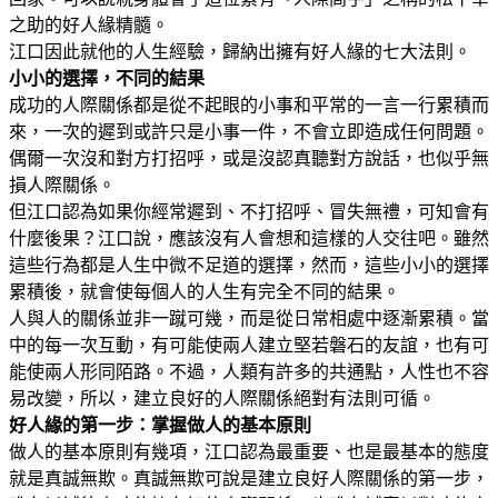
之助的好人緣精髓。
江口因此就他的人生經驗，歸納出擁有好人緣的七大法則。
小小的選擇，不同的結果
成功的人際關係都是從不起眼的小事和平常的一言一行累積而
來，一次的遲到或許只是小事一件，不會立即造成任何問題。
偶爾一次沒和對方打招呼，或是沒認真聽對方說話，也似乎無
損人際關係。
但江口認為如果你經常遲到、不打招呼、冒失無禮，可知會有
什麼後果？江口說，應該沒有人會想和這樣的人交往吧。雖然
這些行為都是人生中微不足道的選擇，然而，這些小小的選擇
累積後，就會使每個人的人生有完全不同的結果。
人與人的關係並非一蹴可幾，而是從日常相處中逐漸累積。當
中的每一次互動，有可能使兩人建立堅若磐石的友誼，也有可
能使兩人形同陌路。不過，人類有許多的共通點，人性也不容
易改變，所以，建立良好的人際關係絕對有法則可循。
好人緣的第一步：掌握做人的基本原則
做人的基本原則有幾項，江口認為最重要、也是最基本的態度
就是真誠無欺。真誠無欺可說是建立良好人際關係的第一步，