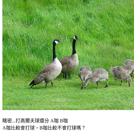
瞎密...打高爾夫球還分 A咖 B咖
A咖比較會打球，B咖比較不會打球嗎？