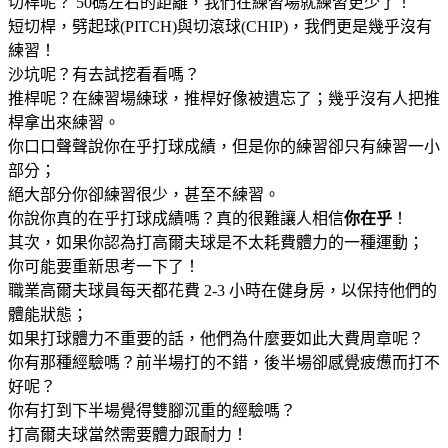
切桿呢？ 50碼左右的距離，我們在練習場就練習更少了！
短切桿，劈起球(PITCH)與切滾球(CHIP)，我們更是幾乎沒有
練習！
沙坑呢？有去試挖看看嗎？
推桿呢？在練習場練球，推桿好像被遺忘了；幾乎沒有人把推
桿拿出來練習。
你口口聲聲說你在乎打球成績，但是你的練習卻只有練習一小
部分；
絕大部分你卻練習很少，甚至不練習。
你說你真的在乎打球成績嗎？真的很難讓人相信
你在乎
！
其次，如果你認為打高爾夫球是不太耗費體力的一種運動；
你可能要重新思考一下了！
職業高爾夫球員每天都花費 2-3 小時在健身房，以保持他們的
體能狀態；
如果打球體力不重要的話，他們為什麼要如此大費周章呢？
你有那種經驗嗎？前半場打的不錯，後半場卻感覺疲憊而打不
好呢？
你有打到下半場覺得雙腳沉重的經驗嗎？
打高爾夫球當然需要體力跟耐力！