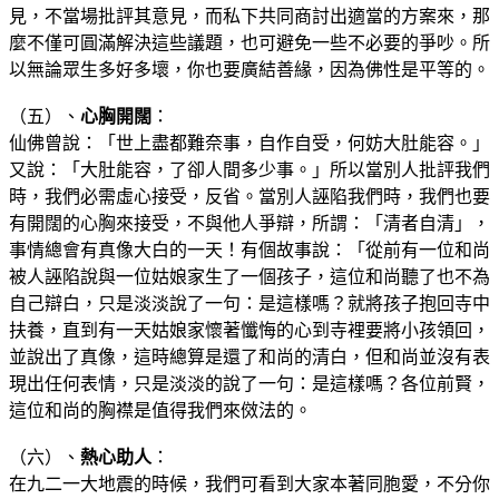
見，不當場批評其意見，而私下共同商討出適當的方案來，那
麼不僅可圓滿解決這些議題，也可避免一些不必要的爭吵。所
以無論眾生多好多壞，你也要廣結善緣，因為佛性是平等的。
（五）、
心胸開闊
：
仙佛曾說：「世上盡都難奈事，自作自受，何妨大肚能容。」
又說：「大肚能容，了卻人間多少事。」所以當別人批評我們
時，我們必需虛心接受，反省。當別人誣陷我們時，我們也要
有開闊的心胸來接受，不與他人爭辯，所謂：「清者自清」，
事情總會有真像大白的一天！有個故事說：「從前有一位和尚
被人誣陷說與一位姑娘家生了一個孩子，這位和尚聽了也不為
自己辯白，只是淡淡說了一句：是這樣嗎？就將孩子抱回寺中
扶養，直到有一天姑娘家懷著懺悔的心到寺裡要將小孩領回，
並說出了真像，這時總算是還了和尚的清白，但和尚並沒有表
現出任何表情，只是淡淡的說了一句：是這樣嗎？各位前賢，
這位和尚的胸襟是值得我們來傚法的。
（六）、
熱心助人
：
在九二一大地震的時候，我們可看到大家本著同胞愛，不分你