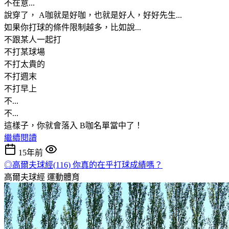
不在意...
說穿了， A咖就是好咖，也就是好人，好好先生...
如果你打球的條件限制越多，比如說...
不跟某人一起打
不打某球場
不打太貴的
不打週末
不打早上
不...
不...
這樣子，你就會落入 B咖名單當中了！
繼續閱讀
15年前
◎高爾夫球經(116) 你真的在乎打球成績嗎？
高爾夫球經
運動體育