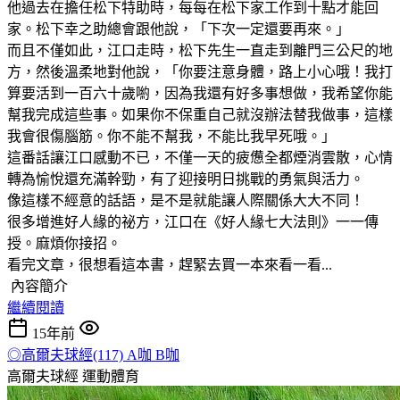
他過去在擔任松下特助時，每每在松下家工作到十點才能回
家。松下幸之助總會跟他說，「下次一定還要再來。」
而且不僅如此，江口走時，松下先生一直走到離門三公尺的地
方，然後溫柔地對他說，「你要注意身體，路上小心哦！我打
算要活到一百六十歲喲，因為我還有好多事想做，我希望你能
幫我完成這些事。如果你不保重自己就沒辦法替我做事，這樣
我會很傷腦筋。你不能不幫我，不能比我早死哦。」
這番話讓江口感動不已，不僅一天的疲憊全都煙消雲散，心情
轉為愉悅還充滿幹勁，有了迎接明日挑戰的勇氣與活力。
像這樣不經意的話語，是不是就能讓人際關係大大不同！
很多增進好人緣的祕方，江口在《好人緣七大法則》一一傳
授。麻煩你接招。
看完文章，很想看這本書，趕緊去買一本來看一看...
內容簡介
繼續閱讀
15年前
◎高爾夫球經(117) A咖 B咖
高爾夫球經
運動體育