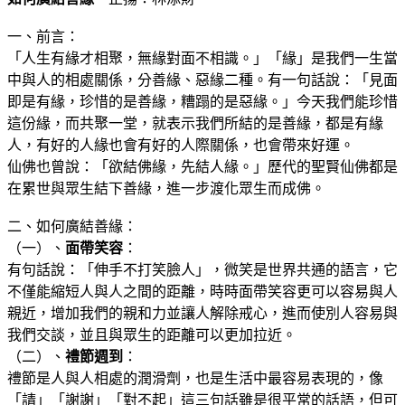
一、前言：
「人生有緣才相聚，無緣對面不相識。」「緣」是我們一生當
中與人的相處關係，分善緣、惡緣二種。有一句話說：「見面
即是有緣，珍惜的是善緣，糟蹋的是惡緣。」今天我們能珍惜
這份緣，而共聚一堂，就表示我們所結的是善緣，都是有緣
人，有好的人緣也會有好的人際關係，也會帶來好運。
仙佛也曾說：「欲結佛緣，先結人緣。」歷代的聖賢仙佛都是
在累世與眾生結下善緣，進一步渡化眾生而成佛。
二、如何廣結善緣：
（一）、
面帶笑容
：
有句話說：「伸手不打笑臉人」，微笑是世界共通的語言，它
不僅能縮短人與人之間的距離，時時面帶笑容更可以容易與人
親近，增加我們的親和力並讓人解除戒心，進而使別人容易與
我們交談，並且與眾生的距離可以更加拉近。
（二）、
禮節週到
：
禮節是人與人相處的潤滑劑，也是生活中最容易表現的，像
「請」「謝謝」「對不起」這三句話雖是很平常的話語，但可