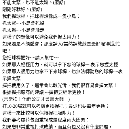
不能太緊，也不能太鬆。(廢話)
剛剛好就好。(廢話)
我們握球桿，把球桿想像成一隻小鳥；
抓太緊~~小鳥會死掉
抓太鬆~~小鳥會飛走
這樣子的想像可以避免我們握太用力！
如果還是不能體會；那麼請人(當然請教練是最好囉)幫您忙
吧！
您把球桿握好~~請人幫忙~~
如果那人輕輕用力，就可以拿下您的球桿~~表示您握太輕
如果那人很用力也拿不下來球桿，也無法轉動您的球桿~~表
示握太緊
握把使用久了，通常會比較光滑，我們很容易會握太緊！
根據握把廠商的建議~~握把要經常更換！
(常常換！他們公司才會賺大錢！)
打10-20場就可以考慮更換握把；最少也要每年更換；
這樣一來比較可以保持握把吸附力！
我們要考慮荷包跟重視成績程度兩大因素：
如果您非常重視打球成績，而且荷包又沒有什麼問題，