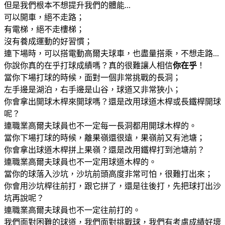
但是我們根本不想提升我們的體能...
可以開車，絕不走路；
有電梯，絕不走樓梯；
沒有養成運動的好習慣；
連下場時，可以搭電動高爾夫球車，也盡量搭乘，不想走路...
你說你真的在乎打球成績嗎？真的很難讓人相信
你在乎
！
當你下場打球的時候，面對一個非常挑戰的長洞；
左手邊是湖泊，右手邊是山谷，球道又非常狹小；
你會拿出開球木桿來開球嗎？還是改用球道木桿或長鐵桿開球
呢？
連職業高爾夫球員也不一定每一長洞都用開球木桿的。
當你下場打球的時候，離果嶺還很遠，果嶺前又有池塘；
你會拿出球道木桿拼上果嶺？還是改用鐵桿打到池塘前？
連職業高爾夫球員也不一定用球道木桿的。
當你的球落入沙坑，沙坑前頭高度非常可怕，很難打出來；
你會用沙坑桿往前打，跟它拼了，還是往後打，先把球打出沙
坑再說呢？
連職業高爾夫球員也不一定往前打的。
我們面對困難的球道，我們面對挑戰球，我們有考慮成績好壞