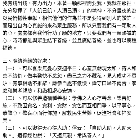
我有錢出錢，有力出力，本著一顆那裡需要我，我就在那裡，
充分發揮了「人飢己飢，人溺己溺。」的精神，不分晝夜的為
災民們犧牲奉獻，相信他們的作為並不是要得到別人的讚許，
而是出自內心真誠的來為眾生服務，所以只要我們有一顆助人
的心，處處都有我們行功了願的地方，只要我們有一顆熱誠的
心，時時都能與眾生結下善緣，並且廣結善緣，並也可以廣種
福德。
三、廣結善緣的好處：
（一）、可以喜樂無憂心安適平日：心室無虧現太和，待人和
善不結仇，做事勤快不怠忽，盡己之力不藏私，見人成功不忌
妒，有事相助不推辭，謙恭自處不傲慢，謹守口過不兩舌，家
庭和樂孝親慈，和諧相處心安適。
（二）、可以修善造福種善根：學佛之人心存善念，樂善好
施，不致因貪名、貪利、貪財、貪色而互相鬥爭，以平等心，
恭敬心，歡喜心而行佈施，解救民生苦難，促進社會和祥安
樂。
（三）、可以邀得天心得人助：俗云：「自助人助，人助天
助。」道德經也說：「天道無親，常與善人。」