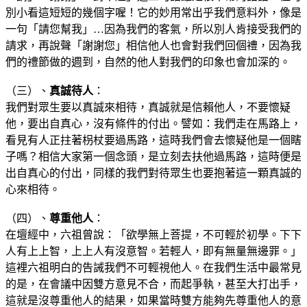
別小看這短短的幾個字喔！它的妙用常出乎我們意料外，像是
一句「請您幫我」…因為我們的客氣，所以別人肯接受我們的
請求，再說聲「謝謝您」相信他人也會對我們回個禮，因為我
們的禮節做的週到，自然的他人對我們的印象也會加深的。
（三）、
真誠待人
：
我們對眾生要以真誠來相待，真誠就是信賴他人，不要懷疑
他，要出自真心，沒有條件的付出。譬如：我們走在馬路上，
看見有人正拄著枴杖要過馬路，這時我們會去懷疑他是一個瞎
子嗎？相信大家第一個念頭，是立刻去扶他過馬路，這時便是
出自真心的付出，同樣的我們對待眾生也要抱著這一顆真誠的
心來相待。
（四）、
尊重他人
：
在壇經中，六祖曾說：「欲學無上菩提，不可輕於初學。下下
人有上上智，上上人有沒意智。若輕人，即有無量無邊罪。」
這裡六祖明白的告誡我們不可輕視他人。在我們生活中最常見
的是，在會議中因雙方意見不合，而起爭執，甚至大打出手，
這就是沒尊重他人的結果，如果當時雙方能夠先尊重他人的意