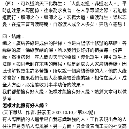
（四）、可以道濟天下化群生：「人能宏道，非道宏人。」平
時能注意人際關係，往來務求良善，在人孚眾望之際，若能載
道而行，體師之心，繼師之志，宏揚大道，廣渡群生，樂以忘
憂，在這三曹普渡時期，自然渡人成全人多矣，建功立德易！
四、結論：
總之，廣結善緣是成佛的階梯，也是白陽修士修辦的基礎，善
緣結的廣，佛緣就結的深，所以我們要好好的把握每一份善
緣，然後搭起一座人間與天堂的橋樑，渡化眾生，接引眾生上
法船。如同老師在宋朝的時候，就是到處與人家廣結善緣，因
此也解救眾生許多苦難，所以說一個廣結善緣的人，他的人緣
才會好，如果我們每個人都能廣結善緣的話，相信在渡人，成
全人方面，必定能收到事半功倍的效果。
我們都想擁有好人緣，怎樣才能擁有好人緣？這篇文章可以做
參考...
怎樣才能擁有好人緣？
(天下雜誌 作者: 莊素玉 2007.10.10／第382期)
有人際困擾的人通常是自我意識較強的人，工作表現出色的人
往往容易身陷人際風暴。另一方面，只會做表面工夫的社交高