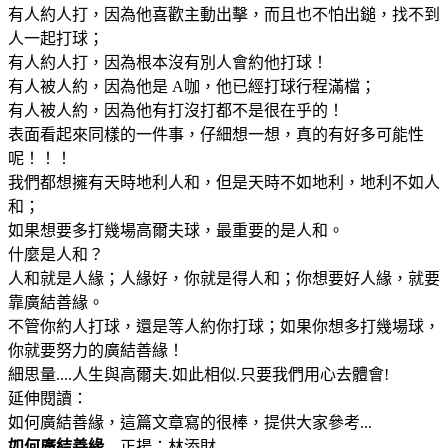
有人約人打，因為他喜歡主動出擊，而且也不怕出鎚，找不到
人一起打球；
有人約人打，因為根本沒有別人會約他打球！
有人被人約，因為他是 A咖，他已經打球行程滿檔；
有人被人約，因為他有打沒打都不是很在乎的！
表面看起來同樣的一件事，仔細想一想，真的有好多可能性
呢！！！
我們都想擁有天時地利人和，但是天時不如地利，地利不如人
和；
如果想要多打幾場高爾夫球，最重要的是人和。
什麼是人和？
人和就是人緣；人緣好，你就是得人和；你想要好人緣，就要
靠廣結善緣。
不管你約人打球，還是等人約你打球；如果你想多打幾場球，
你就要努力的廣結善緣！
細思量....人生與高爾夫.如此相似.只要我們用心去體會!
延伸閱讀：
如何廣結善緣，這篇文章寫的很棒，提供大家參考...
如何廣結善緣
正揚：林添財