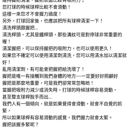
維持握把清潔，握把表面比較有吸附力；
您打球的時候球桿比較不會滑動！
這樣一來您才不會握力過度！
另外，打球回家後，也應該把所有球桿清潔一下！
清洗桿頭跟握把...
清洗桿頭，尤其是鐵桿頭，那些溝紋可是對停球非常重要的
喔！
清潔握把，可以保持握把的吸附力，也可以使用更久！
如果您不確定可以使用清潔劑清洗，您可以用清水加以清潔就
好！
亂用清潔劑，有可能會把握把給洗壞了！
握把是唯一有接觸到我們身體的地方~~一定要好好照顧好
握把是那麼地重要，可是我們卻常常忽略她！
當握把吸附力減少或消失時，打球的時候球桿容易滑動，
甚至整支球桿脫手而出...
我們人有一個傾向，就是如果覺得會滑動，就會不自覺的抓
緊，
所以如果球桿有容易滑動的感覺，我們握力就會太緊。
握把該握多緊呢？