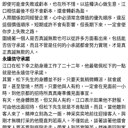
即使可能會失敗或虧本，也在所不惜。以這種決心做生意，江
口相信最後不但不會虧本，還會轉虧為盈。
人際關係如同經營企業，心中必須常念價值的優先順序，違反
這個價值順序，短期或許不會有影響，但長期下來，一定會使
你步上失敗之路。
圍繞著一個人是否真誠無欺也可以從許多方面看出來，包括能
否信守承諾，而且不管是任何的小承諾都會努力實現，才是真
正真誠無欺的人。
永遠信守承諾
江口在松下幸之助身邊工作了二十二年，他最敬佩松下的一點
就是他永遠信守承諾。
其實，松下先生的身體並不好，只要天氣稍微轉涼，就會感
冒，甚至發燒。然而，只要他與人有約，一定會在見面前一小
時，到他京都的招待所真真庵準備見面事宜。
有天，他身體微恙，但又與人有約，江口表示如果他不舒服，
可由他出面招待，但松下先生就是不肯點頭。而且，當他聽到
客人來了，精神立刻為之一振，神采奕奕地前往迎接客人，與
剛才無精打采的他簡直判若兩人。不僅如此，談著談著他還會
問客人要不要到庭院走走，帶客人到茶室喝茶，然後再回到客