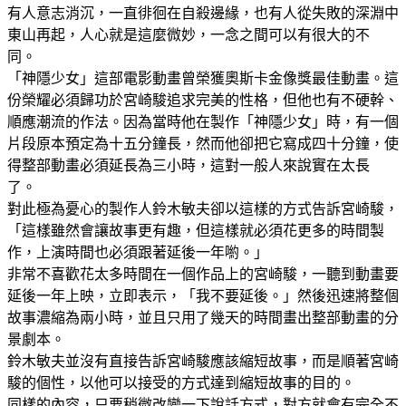
有人意志消沉，一直徘徊在自殺邊緣，也有人從失敗的深淵中
東山再起，人心就是這麼微妙，一念之間可以有很大的不
同。
「神隱少女」這部電影動畫曾榮獲奧斯卡金像獎最佳動畫。這
份榮耀必須歸功於宮崎駿追求完美的性格，但他也有不硬幹、
順應潮流的作法。因為當時他在製作「神隱少女」時，有一個
片段原本預定為十五分鐘長，然而他卻把它寫成四十分鐘，使
得整部動畫必須延長為三小時，這對一般人來說實在太長
了。
對此極為憂心的製作人鈴木敏夫卻以這樣的方式告訴宮崎駿，
「這樣雖然會讓故事更有趣，但這樣就必須花更多的時間製
作，上演時間也必須跟著延後一年喲。」
非常不喜歡花太多時間在一個作品上的宮崎駿，一聽到動畫要
延後一年上映，立即表示，「我不要延後。」然後迅速將整個
故事濃縮為兩小時，並且只用了幾天的時間畫出整部動畫的分
景劇本。
鈴木敏夫並沒有直接告訴宮崎駿應該縮短故事，而是順著宮崎
駿的個性，以他可以接受的方式達到縮短故事的目的。
同樣的內容，只要稍微改變一下說話方式，對方就會有完全不