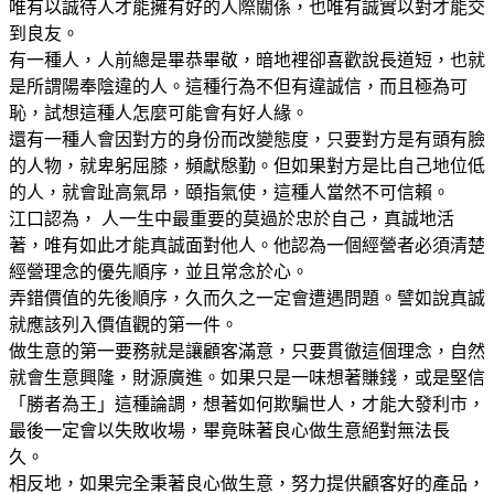
唯有以誠待人才能擁有好的人際關係，也唯有誠實以對才能交
到良友。
有一種人，人前總是畢恭畢敬，暗地裡卻喜歡說長道短，也就
是所謂陽奉陰違的人。這種行為不但有違誠信，而且極為可
恥，試想這種人怎麼可能會有好人緣。
還有一種人會因對方的身份而改變態度，只要對方是有頭有臉
的人物，就卑躬屈膝，頻獻慇勤。但如果對方是比自己地位低
的人，就會趾高氣昂，頤指氣使，這種人當然不可信賴。
江口認為， 人一生中最重要的莫過於忠於自己，真誠地活
著，唯有如此才能真誠面對他人。他認為一個經營者必須清楚
經營理念的優先順序，並且常念於心。
弄錯價值的先後順序，久而久之一定會遭遇問題。譬如說真誠
就應該列入價值觀的第一件。
做生意的第一要務就是讓顧客滿意，只要貫徹這個理念，自然
就會生意興隆，財源廣進。如果只是一味想著賺錢，或是堅信
「勝者為王」這種論調，想著如何欺騙世人，才能大發利市，
最後一定會以失敗收場，畢竟昧著良心做生意絕對無法長
久。
相反地，如果完全秉著良心做生意，努力提供顧客好的產品，