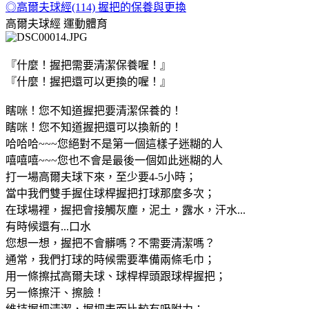
◎高爾夫球經(114) 握把的保養與更換
高爾夫球經
運動體育
『什麼！握把需要清潔保養喔！』
『什麼！握把還可以更換的喔！』
瞎咪！您不知道握把要清潔保養的！
瞎咪！您不知道握把還可以換新的！
哈哈哈~~~您絕對不是第一個這樣子迷糊的人
嘻嘻嘻~~~您也不會是最後一個如此迷糊的人
打一場高爾夫球下來，至少要4-5小時；
當中我們雙手握住球桿握把打球那麼多次；
在球場裡，握把會接觸灰塵，泥土，露水，汗水...
有時候還有...口水
您想一想，握把不會髒嗎？不需要清潔嗎？
通常，我們打球的時候需要準備兩條毛巾；
用一條擦拭高爾夫球、球桿桿頭跟球桿握把；
另一條擦汗、擦臉！