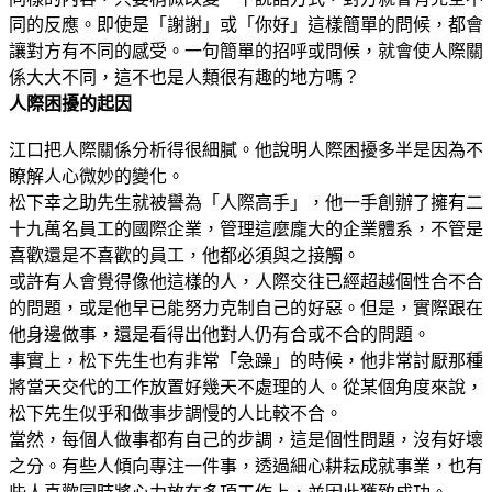
同的反應。即使是「謝謝」或「你好」這樣簡單的問候，都會
讓對方有不同的感受。一句簡單的招呼或問候，就會使人際關
係大大不同，這不也是人類很有趣的地方嗎？
人際困擾的起因
江口把人際關係分析得很細膩。他說明人際困擾多半是因為不
瞭解人心微妙的變化。
松下幸之助先生就被譽為「人際高手」，他一手創辦了擁有二
十九萬名員工的國際企業，管理這麼龐大的企業體系，不管是
喜歡還是不喜歡的員工，他都必須與之接觸。
或許有人會覺得像他這樣的人，人際交往已經超越個性合不合
的問題，或是他早已能努力克制自己的好惡。但是，實際跟在
他身邊做事，還是看得出他對人仍有合或不合的問題。
事實上，松下先生也有非常「急躁」的時候，他非常討厭那種
將當天交代的工作放置好幾天不處理的人。從某個角度來說，
松下先生似乎和做事步調慢的人比較不合。
當然，每個人做事都有自己的步調，這是個性問題，沒有好壞
之分。有些人傾向專注一件事，透過細心耕耘成就事業，也有