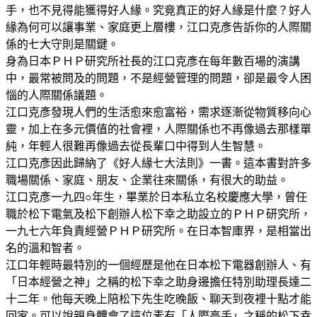
手，也不見得能獲得好人緣。究竟真正的好人緣是什麼？好人
緣為何可以讓事業、家庭更上層樓，江口克彥告訴你的人際關
係的七大守則是關鍵。
身為日本ＰＨＰ研究所社長的江口克彥在每年數百場的演講
中，最常被問及的問題，不是經營管理的問題，卻是最令人困
惱的人際關係議題。
江口克彥發現人們的生活愈來愈富裕，需求逐漸從物質移向心
靈，加上在多元價值的社會裡，人際關係也不再像過去那樣單
純，年輕人很難再像過去從長輩口中得到人生智慧。
江口克彥因此歸納了《好人緣七大法則》一書。這本書對許多
職場關係、家庭、朋友、企業往來關係，有很大的助益。
江口克彥一九四○年生，畢業於日本私立名校慶應大學，曾任
職於松下電氣及松下創辦人松下幸之助設立的ＰＨＰ研究所，
一九七六年負責經營ＰＨＰ研究所。在日本智庫界，是相當出
名的溫和智者。
江口年輕時最特別的一個經歷是他在日本松下電器創辦人、有
「日本經營之神」之稱的松下幸之助身邊擔任特別助理長達二
十二年。他每天晚上陪松下先生吃晚飯、聊天到夜裡十點才能
回家。可以說親身體會了這位素有「人際高手」之稱的松下幸