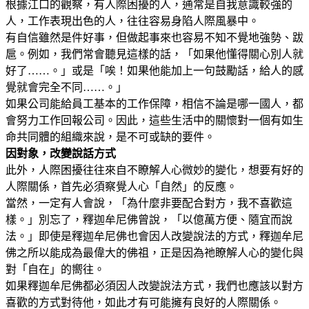
根據江口的觀察，有人際困擾的人，通常是自我意識較強的
人，工作表現出色的人，往往容易身陷人際風暴中。
有自信雖然是件好事，但做起事來也容易不知不覺地強勢、跋
扈。例如，我們常會聽見這樣的話，「如果他懂得關心別人就
好了……。」或是「唉！如果他能加上一句鼓勵話，給人的感
覺就會完全不同……。」
如果公司能給員工基本的工作保障，相信不論是哪一國人，都
會努力工作回報公司。因此，這些生活中的關懷對一個有如生
命共同體的組織來說，是不可或缺的要件。
因對象，改變說話方式
此外，人際困擾往往來自不瞭解人心微妙的變化，想要有好的
人際關係，首先必須察覺人心「自然」的反應。
當然，一定有人會說，「為什麼非要配合對方，我不喜歡這
樣。」別忘了，釋迦牟尼佛曾說，「以億萬方便、隨宜而說
法。」即使是釋迦牟尼佛也會因人改變說法的方式，釋迦牟尼
佛之所以能成為最偉大的佛祖，正是因為祂瞭解人心的變化與
對「自在」的嚮往。
如果釋迦牟尼佛都必須因人改變說法方式，我們也應該以對方
喜歡的方式對待他，如此才有可能擁有良好的人際關係。