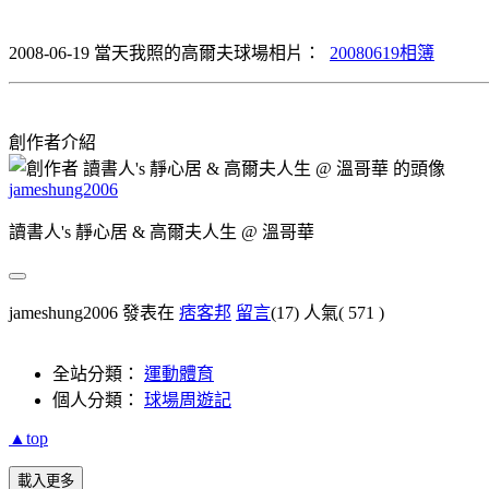
2008-06-19 當天我照的高爾夫球場相片：
20080619相簿
創作者介紹
jameshung2006
讀書人's 靜心居 & 高爾夫人生 @ 溫哥華
jameshung2006 發表在
痞客邦
留言
(17)
人氣(
571
)
全站分類：
運動體育
個人分類：
球場周遊記
▲top
載入更多