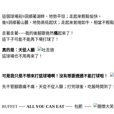
這個球場前9洞順著湖畔，地勢平坦；走起來輕鬆愉快。
後9洞順著山麓，地勢高低起伏；走起來氣喘如牛，相當不輕
走著走著~~~我的後腳跟竟然
痛
起來了！
這下子可能不能再下場打球了！
真的是：天從人願
這球場也不用再來了！
可是我只是不想來打這球場啊！沒有想要通通不能打球啦！
先不管腳跟痛不痛，天從不從人願；打完球後，吃飯時間到了
BUFFET ~~~
ALL YOU CAN EAT
~~~ 包肥 ~~~