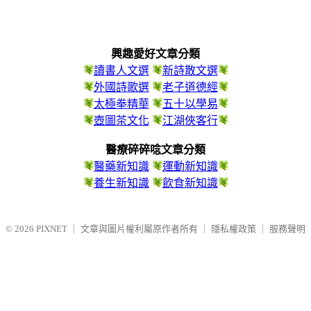
興趣愛好文章分類
讀書人文選
新詩散文選
外國詩歌選
老子道德經
太極拳精華
五十以學易
壺圖茶文化
江湖俠客行
醫療碎碎唸文章分類
醫藥新知識
運動新知識
養生新知識
飲食新知識
© 2026
PIXNET
｜
文章與圖片權利屬原作者所有
｜
隱私權政策
｜
服務聲明