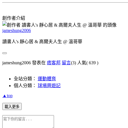
創作者介紹
jameshung2006
讀書人's 靜心居 & 高爾夫人生 @ 溫哥華
jameshung2006 發表在
痞客邦
留言
(3)
人氣(
639
)
全站分類：
運動體育
個人分類：
球場周遊記
▲top
載入更多