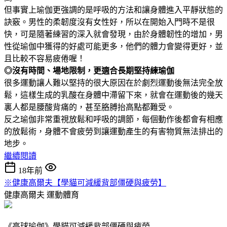
但事實上瑜伽更強調的是呼吸的方法和讓身體進入平靜狀態的
訣竅。男性的柔韌度沒有女性好，所以在開始入門時不是很
快，可是隨著練習的深入就會發現，由於身體韌性的增加，男
性從瑜伽中獲得的好處可能更多，他們的體力會變得更好，並
且比較不容易疲倦喔！
◎沒有時間、場地限制，更適合長期堅持練瑜伽
很多運動讓人難以堅持的很大原因在於劇烈運動後無法完全放
鬆，這樣生成的乳酸在身體中滯留下來，就會在運動後的幾天
裏人都是腰酸背痛的，甚至胳膊抬高點都難受。
反之瑜伽非常重視放鬆和呼吸的調節，每個動作後都會有相應
的放鬆術，身體不會疲勞到讓運動產生的有害物質無法排出的
地步。
繼續閱讀
18年前
※健康高爾夫【學貓可減緩背部僵硬與疲勞】
健康高爾夫
運動體育
《高球瑜伽》學貓可減緩背部僵硬與疲勞