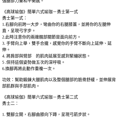
強腿部力量和平衡感。
《高球瑜伽》簡單六式瑜珈－勇士第一式
勇士第一式：
1.右腳向前跨一大步，彎曲你的右腿膝蓋，並將你的左腿伸
直，呈現弓字步。
2.此時注意你的兩邊髖部關節是面向前方。
3. 手臂向上舉，雙手合攏，感覺你的手臂不斷向上延伸、延
伸。
4. 將肩部與臂部 的肌肉延展至感到緊繃狀態。
5 .保持這個姿勢做五次的深呼吸。
6.換腳再將此動作重複一次。
功效：幫助鍛鍊大腿肌肉以及整個腿部的筋骨舒緩，並伸展背
部肌群與手部肌肉。
《高球瑜伽》簡單六式瑜珈－勇士第二式
勇士二：
1. 雙腳立開，右腳曲膝向下蹲，呈現弓箭步狀。