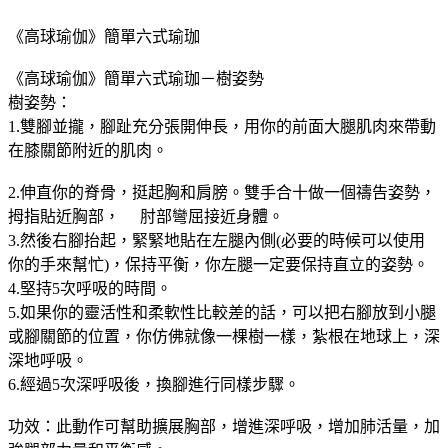
《高球瑜伽》簡單六式瑜珈
《高球瑜伽》簡單六式瑜珈－樹姿勢
樹姿勢：
1.雙腳並攏，腳趾充分張開伸長，用你的前面大腿肌肉來帶動
在膝關節附近的肌肉。
2.伸直你的脊骨，挺起胸和肩膀。雙手合十做一個禱告姿勢，
拇指貼近胸部， 肘部彎屈接近身體。
3.然後右腳抬起，緊緊地貼在左腿內側(必要的時候可以使用
你的手來幫忙)，保持平衡，你左腿一定要保持直立的姿勢。
4.堅持5次呼吸的時間。
5.如果你的靈活性和柔軟性比較差的話，可以把右腳放到小腿
或腳關節的位置，你仿佛就像一棵樹一樣，紮根在地球上，深
深地呼吸。
6.經過5次深呼吸後，換腳進行同樣步驟。
功效：此動作可幫助擴展胸部，增進深呼吸，增加肺活量，加