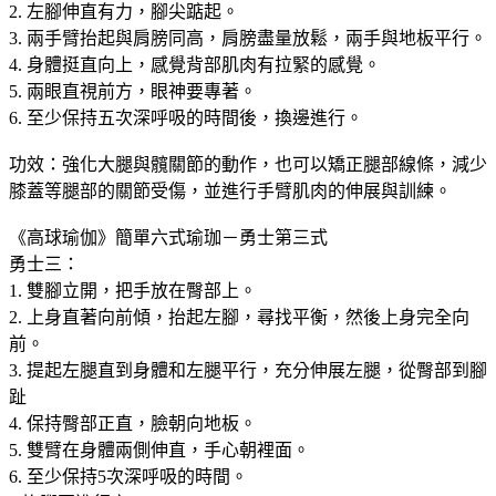
2. 左腳伸直有力，腳尖踮起。
3. 兩手臂抬起與肩膀同高，肩膀盡量放鬆，兩手與地板平行。
4. 身體挺直向上，感覺背部肌肉有拉緊的感覺。
5. 兩眼直視前方，眼神要專著。
6. 至少保持五次深呼吸的時間後，換邊進行。
功效：強化大腿與髖關節的動作，也可以矯正腿部線條，減少
膝蓋等腿部的關節受傷，並進行手臂肌肉的伸展與訓練。
《高球瑜伽》簡單六式瑜珈－勇士第三式
勇士三：
1. 雙腳立開，把手放在臀部上。
2. 上身直著向前傾，抬起左腳，尋找平衡，然後上身完全向
前。
3. 提起左腿直到身體和左腿平行，充分伸展左腿，從臀部到腳
趾
4. 保持臀部正直，臉朝向地板。
5. 雙臂在身體兩側伸直，手心朝裡面。
6. 至少保持5次深呼吸的時間。