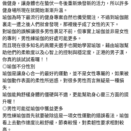
做健身，讓身體也在蟄伏一冬後重新煥發新的活力，所以許多
健身場所現在就開始漸漸升溫。
瑜伽為時下最流行的健身專案自然也備受關注，不過到瑜伽館
裏走一遭之後人們就會發現，那裡幾乎成了女性的天下。
對瑜伽的誤解讓很多男性裹足不前，但事實上瑜伽並非是女性
的專利，男性練瑜伽的好處可能更多。
而且現在很多知名的高爾夫選手也開始學習瑜珈，藉由瑜珈幫
助他們的柔軟度以及心智上的控制與穩定度，正港的男子漢，
你真的該試試看囉！！
◎瑜伽不分性別
瑜伽是讓身心合一的最好的運動，並不是女性專屬的，如果被
瑜伽動作表面的柔性所迷惑，對很多男性而言無疑是一種損
失。
瑜伽能夠舒緩身體的僵硬與不適，更能幫助身心靈三方面的提
升喔！
◎男性可能從瑜伽中獲益更多
男性練瑜伽首先就要破除這是一項女性運動的錯誤看法，瑜伽
看上去動作速度比較舒緩，節奏較慢，對柔韌性要求相對較
高。