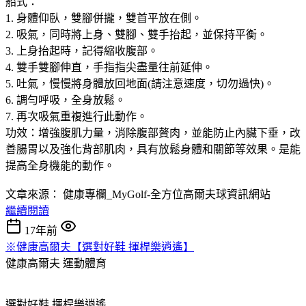
船式：
1. 身體仰臥，雙腳併攏，雙首平放在側。
2. 吸氣，同時將上身、雙腳、雙手抬起，並保持平衡。
3. 上身抬起時，記得縮收腹部。
4. 雙手雙腳伸直，手指指尖盡量往前延伸。
5. 吐氣，慢慢將身體放回地面(請注意速度，切勿過快)。
6. 調勻呼吸，全身放鬆。
7. 再次吸氣重複進行此動作。
功效：增強腹肌力量，消除腹部贅肉，並能防止內臟下垂，改
善腸胃以及強化背部肌肉，具有放鬆身體和關節等效果。是能
提高全身機能的動作。
文章來源： 健康專欄_MyGolf-全方位高爾夫球資訊網站
繼續閱讀
17年前
※健康高爾夫【選對好鞋 揮桿樂逍遙】
健康高爾夫
運動體育
選對好鞋 揮桿樂逍遙