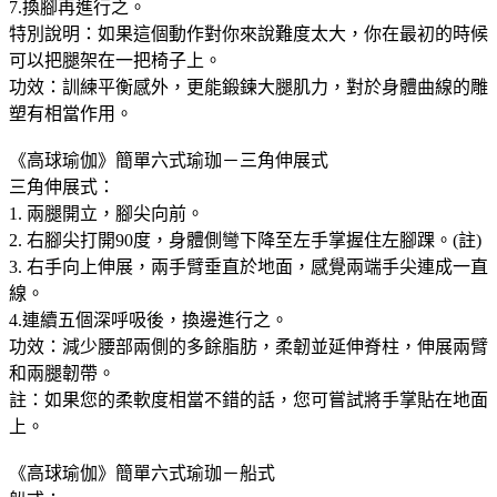
7.換腳再進行之。
特別說明：如果這個動作對你來說難度太大，你在最初的時候
可以把腿架在一把椅子上。
功效：訓練平衡感外，更能鍛鍊大腿肌力，對於身體曲線的雕
塑有相當作用。
《高球瑜伽》簡單六式瑜珈－三角伸展式
三角伸展式：
1. 兩腿開立，腳尖向前。
2. 右腳尖打開90度，身體側彎下降至左手掌握住左腳踝。(註)
3. 右手向上伸展，兩手臂垂直於地面，感覺兩端手尖連成一直
線。
4.連續五個深呼吸後，換邊進行之。
功效：減少腰部兩側的多餘脂肪，柔韌並延伸脊柱，伸展兩臂
和兩腿韌帶。
註：如果您的柔軟度相當不錯的話，您可嘗試將手掌貼在地面
上。
《高球瑜伽》簡單六式瑜珈－船式