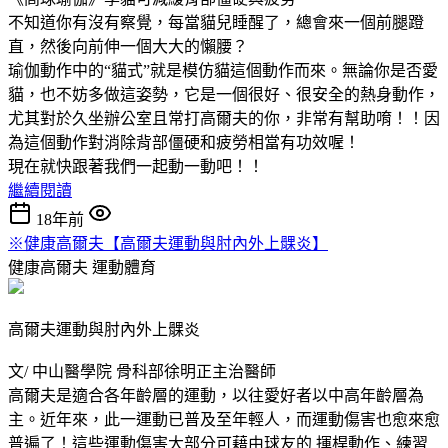
不知道你有沒有察覺，每當貓兒睡醒了，總會來一個前腿蹬
直，然後向前伸一個大大的懶腰？
瑜伽動作中的“貓式”就是模仿貓這個動作而來。無論你是否愛
貓，也不妨多做這姿勢，它是一個很好、很安全的熱身動作，
尤其對於久坐辦公室且常打高爾夫的你，非常有幫助唷！！因
為這個動作對消除背部僵硬和疲勞相當有功效喔！
現在就快跟著我們一起動一動吧！！
繼續閱讀
18年前
※健康高爾夫【高爾夫運動與肘內外上髁炎】
健康高爾夫
運動體育
高爾夫運動與肘內外上髁炎
文/ 中山醫學院 骨科部徐明正主治醫師
高爾夫是適合各年齡層的運動，以往愛好者以中高年齡層為
主。近年來，此一運動已普及至年輕人，而運動傷害也愈來愈
普遍了！這些運動傷害大部分可藉由球友的 揮桿動作、練習