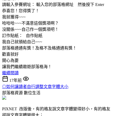
請輸入參賽網址： 輸入您的部落格網址 然後按下 Enter
恭喜您！您得獎了！
我就獲得~~~
哈哈哈~~~不滿意這個獎項啊？
沒關係~~~自己作一個獎項吧！
訂作貼紙： 自作貼紙
我自己就頒給自己~~~
部落格通通有獎！及格不及格通通有獎！
歡喜就好
開心為要
讓我們繼續遨遊部落格海！
繼續閱讀
17年前
◎如何讓讀者自行調整文章字體大小
部落格資源
數位生活
PIXNET 改版後，有的格友說文章字體變得好小，有的格友
卻說文章字體變很大；